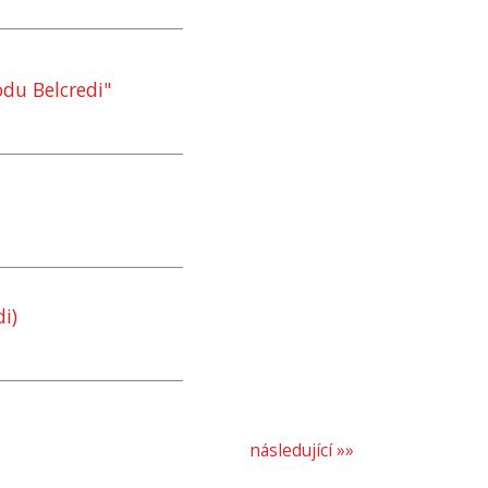
odu Belcredi"
di)
následující »»