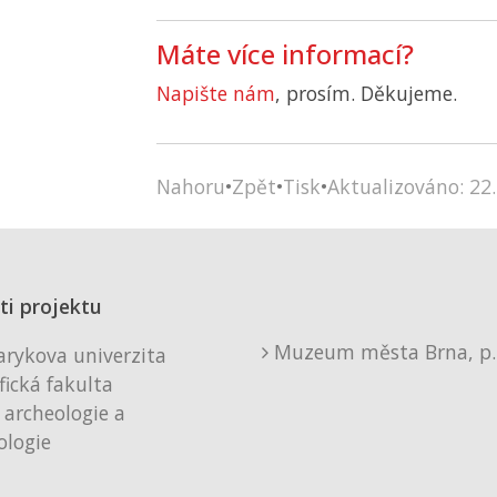
Máte více informací?
Napište nám
, prosím. Děkujeme.
Nahoru
•
Zpět
•
Tisk
•
Aktualizováno: 22.
ti projektu
Muzeum města Brna, p. 
rykova univerzita
fická fakulta
 archeologie a
logie