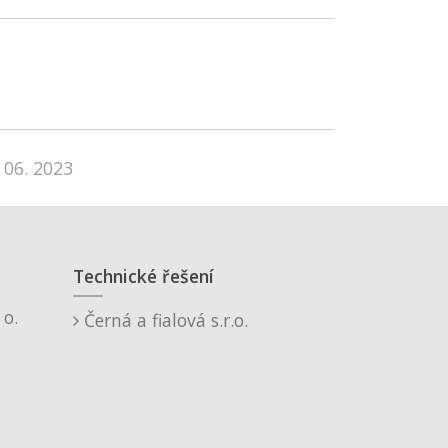
 06. 2023
Technické řešení
o.
Černá a fialová s.r.o.