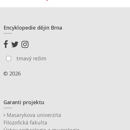
Encyklopedie dějin Brna
tmavý režim
© 2026
Garanti projektu
Masarykova univerzita
Filozofická fakulta
Ústav archeologie a muzeologie