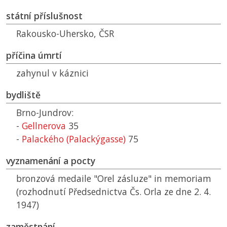
státní příslušnost
Rakousko-Uhersko,
ČSR
příčina úmrtí
zahynul v káznici
bydliště
Brno-Jundrov:
-
Gellnerova
35
-
Palackého (Palackýgasse)
75
vyznamenání a pocty
bronzová medaile "Orel zásluze" in memoriam
(rozhodnutí Předsednictva Čs. Orla ze dne 2. 4.
1947)
zaměstnání