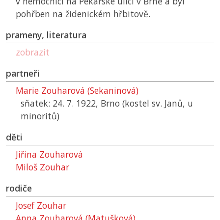
v nemocnici na Pekařské ulici v Brně a byl
pohřben na židenickém hřbitově.
prameny, literatura
zobrazit
partneři
Marie Zouharová (Sekaninová)
sňatek: 24. 7. 1922, Brno (kostel sv. Janů, u
minoritů)
děti
Jiřina Zouharová
Miloš Zouhar
rodiče
Josef Zouhar
Anna Zouharová (Matušková)