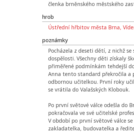
členka brněnského městského zast
hrob
Ústřední hřbitov města Brna, Víd
poznámky
Pocházela z deseti dětí, z nichž se
dospělosti. Všechny děti získaly šk
přiměřené podmínkám tehdejší do
Anna tento standard překročila a p
odbornou učitelkou. První roky učil
se vrátila do Valašských Klobouk.
Po první světové válce odešla do B
pokračovala ve své učitelské profes
V období po první světové válce se
zakladatelka, budovatelka a ředite