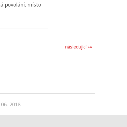
ká povolání; místo
následující »»
 06. 2018