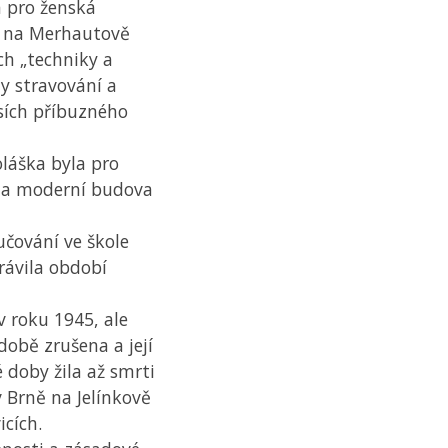
 pro ženská
“ na Merhautově
ch „techniky a
dy stravování a
esích příbuzného
oláška byla pro
ena moderní budova
čování ve škole
rávila období
v roku 1945, ale
době zrušena a její
 doby žila až smrti
v Brně na Jelínkově
icích.