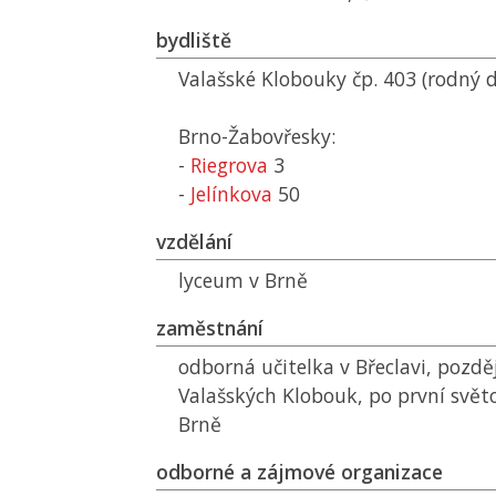
bydliště
Valašské Klobouky čp. 403 (rodný
Brno-Žabovřesky:
-
Riegrova
3
-
Jelínkova
50
vzdělání
lyceum v Brně
zaměstnání
odborná učitelka v Břeclavi, pozděj
Valašských Klobouk, po první světo
Brně
odborné a zájmové organizace