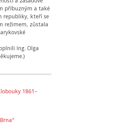
nosti a zásadové
ím příbuzným a také
republiky, kteří se
ým režimem, zůstala
sarykovské
plnili Ing. Olga
děkujeme.)
Klobouky 1861–
 Brna"