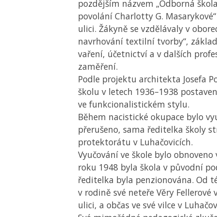
pozdějším názvem „Odborná škola
povolání Charlotty G. Masarykové
ulici. Žákyně se vzdělávaly v obore
navrhování textilní tvorby“, zákla
vaření, účetnictví a v dalších prof
zaměření.
Podle projektu architekta Josefa P
školu v letech 1936–1938 postav
ve funkcionalistickém stylu.
Během nacistické okupace bylo vyu
přerušeno, sama ředitelka školy st
protektorátu v Luhačovicích.
Vyučování ve škole bylo obnoveno 
roku 1948 byla škola v původní po
ředitelka byla penzionována. Od té
v rodině své neteře Věry Fellerové 
ulici, a občas ve své vilce v Luhačov