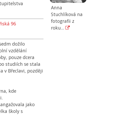
upitelstva
Anna
Stuchlíková na
fotografii z
eňská 96
roku...
 sedm dožilo
olní vzdělání
by, pouze dcera
o studiích se stala
a v Břeclavi, později
rna, kde
i.
 angažovala jako
lka školy s