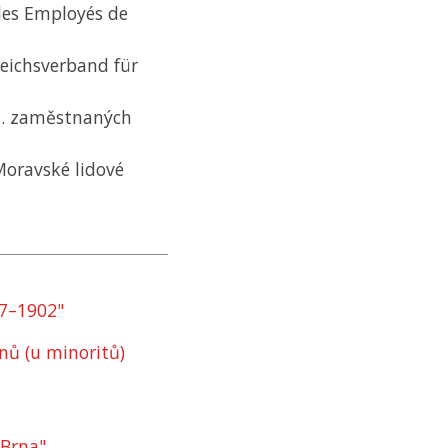
des Employés de
Reichsverband für
čs. zaměstnaných
Moravské lidové
57–1902"
nů (u minoritů)
 Brna"