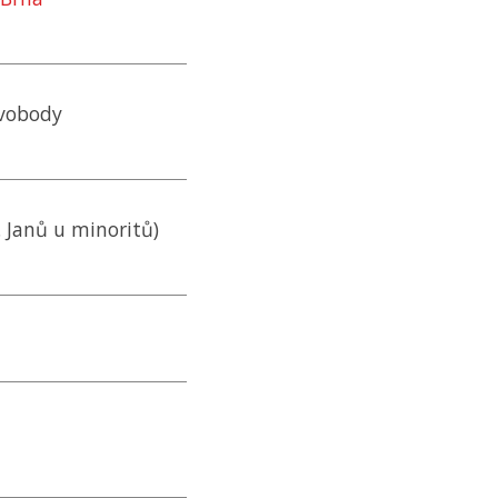
Svobody
v. Janů u minoritů)