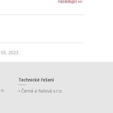
následující »»
 05. 2023
Technické řešení
o.
Černá a fialová s.r.o.