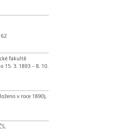
62
cké fakultě
 15. 3. 1893 – 8. 10.
loženo v roce 1890),
ČS
,