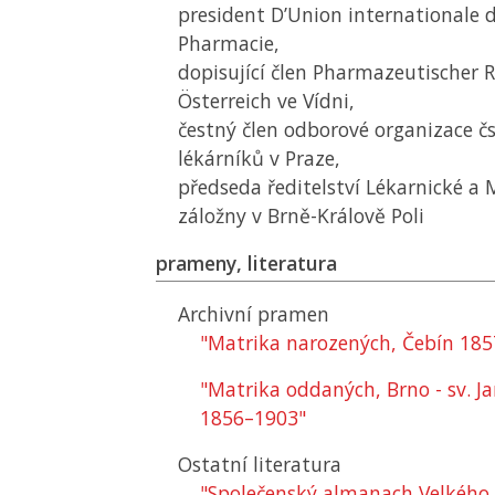
president D’Union internationale 
Pharmacie,
dopisující člen Pharmazeutischer 
Österreich ve Vídni,
čestný člen odborové organizace 
lékárníků v Praze,
předseda ředitelství Lékarnické a 
záložny v Brně-Králově Poli
prameny, literatura
Archivní pramen
"Matrika narozených, Čebín 18
"Matrika oddaných, Brno - sv. Ja
1856–1903"
Ostatní literatura
"Společenský almanach Velkého