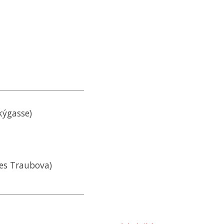
kýgasse)
nes Traubova)