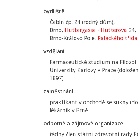
bydliště
Čebín čp. 24 (rodný dům),
Brno,
Huttergasse - Hutterova
24,
Brno-Královo Pole,
Palackého třída
vzdělání
Farmaceutické studium na Filozofi
Univerzity Karlovy v Praze (doloženo
1897)
zaměstnání
praktikant v obchodě se sukny (do
lékárník v Brně
odborné a zájmové organizace
řádný člen státní zdravotní rady
R