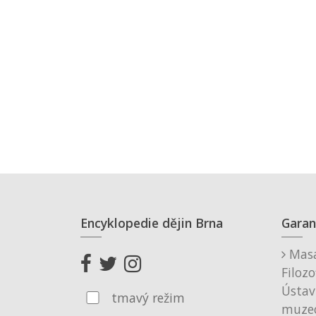
Encyklopedie dějin Brna
Garan
Masa
Filozo
Ústav
tmavý režim
muzeo