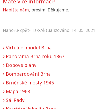
Máte více informací?
Napište nám
, prosím. Děkujeme.
Nahoru
•
Zpět
•
Tisk
•
Aktualizováno: 14. 05. 2021
Virtuální model Brna
Panorama Brna roku 1867
Dobové plány
Bombardování Brna
Brněnské mosty 1945
Mapa 1968
Sál Rady
Kvartérní lokality Brna