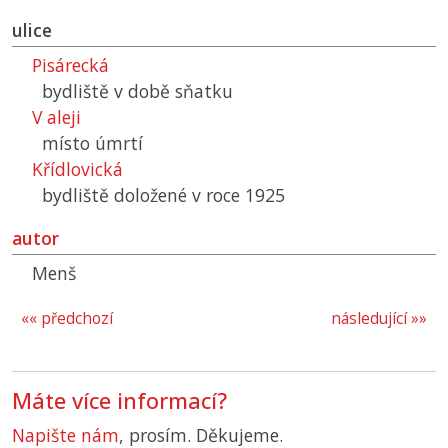
ulice
Pisárecká
bydliště v době sňatku
V aleji
místo úmrtí
Křídlovická
bydliště doložené v roce 1925
autor
Menš
«« předchozí
následující »»
Máte více informací?
Napište nám
, prosím. Děkujeme.