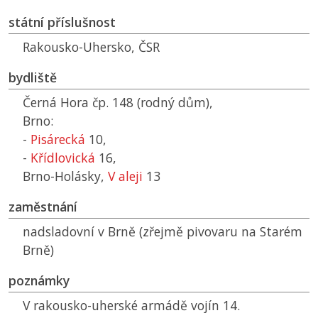
státní příslušnost
Rakousko-Uhersko,
ČSR
bydliště
Černá Hora čp. 148 (rodný dům),
Brno:
-
Pisárecká
10,
-
Křídlovická
16,
Brno-Holásky,
V aleji
13
zaměstnání
nadsladovní v Brně (zřejmě pivovaru na Starém
Brně)
poznámky
V rakousko-uherské armádě vojín 14.