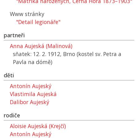
"Matrika narozených, Černá Hora 1873–1903"
Www stránky
"Detail legionáře"
partneři
Anna Aujeská (Malinová)
sňatek: 12. 2. 1912, Brno (kostel sv. Petra a
Pavla na dómě)
děti
Antonín Aujeský
Vlastimila Aujeská
Dalibor Aujeský
rodiče
Aloisie Aujeská (Krejčí)
Antonín Aujeský