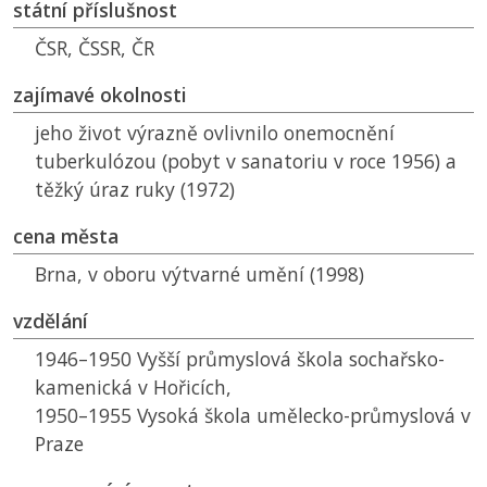
státní příslušnost
ČSR
,
ČSSR
,
ČR
zajímavé okolnosti
jeho život výrazně ovlivnilo onemocnění
tuberkulózou (pobyt v sanatoriu v roce 1956) a
těžký úraz ruky (1972)
cena města
Brna, v oboru výtvarné umění (1998)
vzdělání
1946–1950 Vyšší průmyslová škola sochařsko-
kamenická v Hořicích,
1950–1955 Vysoká škola umělecko-průmyslová v
Praze