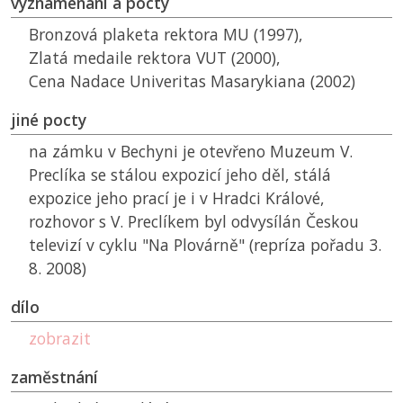
vyznamenání a pocty
Bronzová plaketa rektora
MU
(1997),
Zlatá medaile rektora
VUT
(2000),
Cena Nadace Univeritas Masarykiana (2002)
jiné pocty
na zámku v Bechyni je otevřeno Muzeum V.
Preclíka se stálou expozicí jeho děl, stálá
expozice jeho prací je i v Hradci Králové,
rozhovor s V. Preclíkem byl odvysílán Českou
televizí v cyklu "Na Plovárně" (repríza pořadu 3.
8. 2008)
dílo
zobrazit
zaměstnání