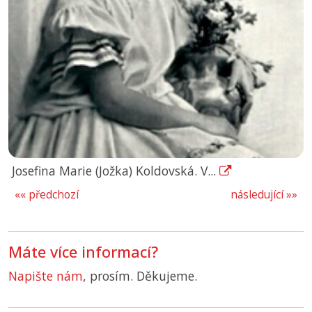
Josefina Marie (Jožka) Koldovská. V...
«« předchozí
následující »»
Máte více informací?
Napište nám
, prosím. Děkujeme.