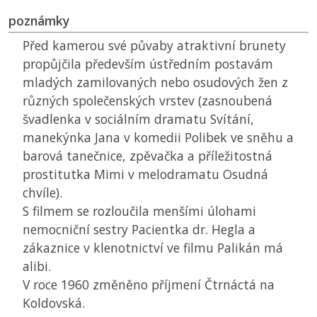
poznámky
Před kamerou své půvaby atraktivní brunety
propůjčila především ústředním postavám
mladých zamilovaných nebo osudových žen z
různých společenských vrstev (zasnoubená
švadlenka v sociálním dramatu Svítání,
manekýnka Jana v komedii Polibek ve sněhu a
barová tanečnice, zpěvačka a příležitostná
prostitutka Mimi v melodramatu Osudná
chvíle).
S filmem se rozloučila menšími úlohami
nemocniční sestry Pacientka dr. Hegla a
zákaznice v klenotnictví ve filmu Palikán má
alibi.
V roce 1960 změněno příjmení Čtrnáctá na
Koldovská.