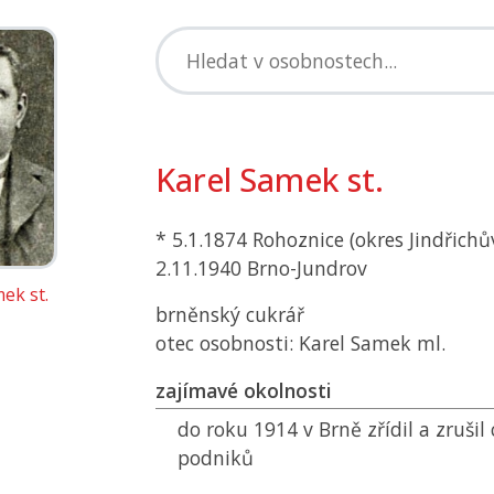
Karel Samek st.
* 5.1.1874 Rohoznice (okres Jindřichů
2.11.1940 Brno-Jundrov
ek st.
brněnský cukrář
otec osobnosti: Karel Samek ml.
zajímavé okolnosti
do roku 1914 v Brně zřídil a zruši
podniků