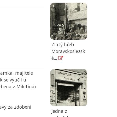
Zlatý hřeb
Moravskoslezsk
é...
 Samka, majitele
k se vyučil u
rbena z Miletína)
avy za zdobení
Jedna z