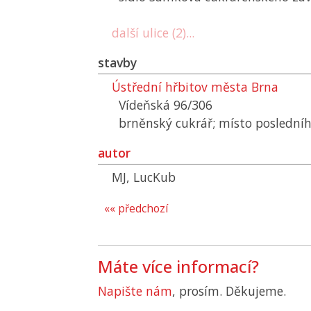
další ulice (2)...
stavby
Ústřední hřbitov města Brna
Vídeňská 96/306
brněnský cukrář; místo poslední
autor
MJ, LucKub
«« předchozí
Máte více informací?
Napište nám
, prosím. Děkujeme.