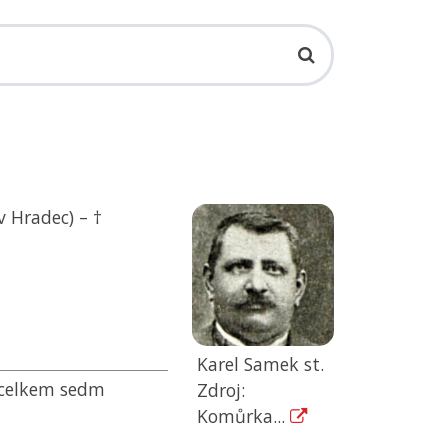
v Hradec) – †
Karel Samek st.
l celkem sedm
Zdroj:
Komůrka...