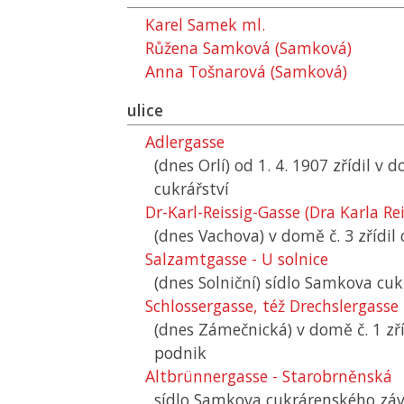
Karel Samek ml.
Růžena Samková (Samková)
Anna Tošnarová (Samková)
ulice
Adlergasse
(dnes Orlí) od 1. 4. 1907 zřídil v 
cukrářství
Dr-Karl-Reissig-Gasse (Dra Karla Rei
(dnes Vachova) v domě č. 3 zřídil
Salzamtgasse - U solnice
(dnes Solniční) sídlo Samkova c
Schlossergasse, též Drechslergasse
(dnes Zámečnická) v domě č. 1 zř
podnik
Altbrünnergasse - Starobrněnská
sídlo Samkova cukrárenského zá