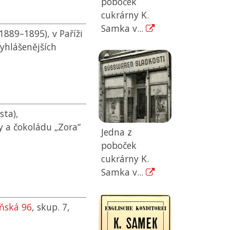
poboček
cukrárny K.
Samka v...
(1889–1895), v Paříži
vyhlášenějších
sta),
y a čokoládu „Zora“
Jedna z
poboček
cukrárny K.
Samka v...
eňská 96
, skup. 7,