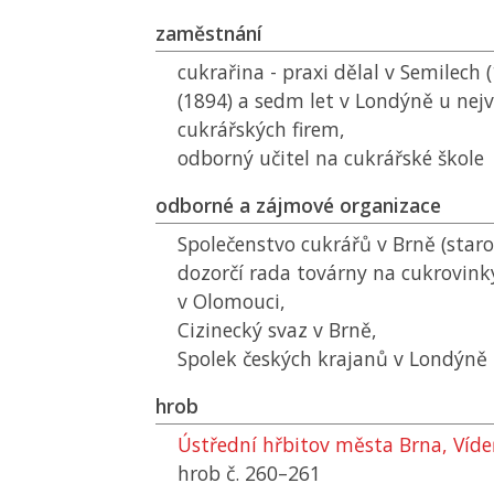
zaměstnání
cukrařina - praxi dělal v Semilech 
(1894) a sedm let v Londýně u nej
cukrářských firem,
odborný učitel na cukrářské škole
odborné a zájmové organizace
Společenstvo cukrářů v Brně (staro
dozorčí rada továrny na cukrovink
v Olomouci,
Cizinecký svaz v Brně,
Spolek českých krajanů v Londýně
hrob
Ústřední hřbitov města Brna, Víd
hrob č. 260–261