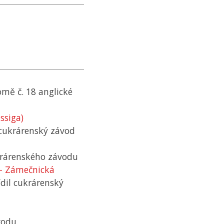
domě č. 18 anglické
ssiga)
 cukrárenský závod
ukrárenského závodu
 - Zámečnická
ídil cukrárenský
vodu