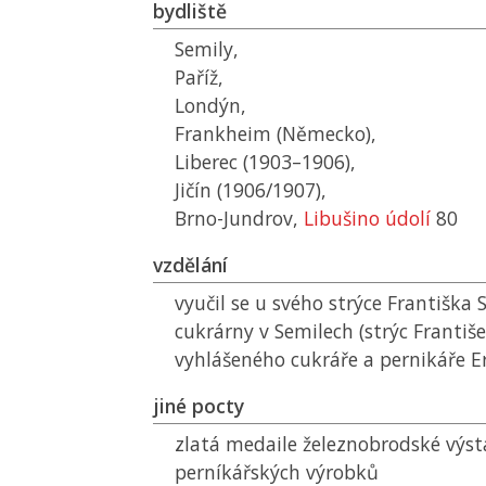
bydliště
Semily,
Paříž,
Londýn,
Frankheim (Německo),
Liberec (1903–1906),
Jičín (1906/1907),
Brno-Jundrov,
Libušino údolí
80
vzdělání
vyučil se u svého strýce Františka
cukrárny v Semilech (strýc Františe
vyhlášeného cukráře a pernikáře E
jiné pocty
zlatá medaile železnobrodské výst
perníkářských výrobků