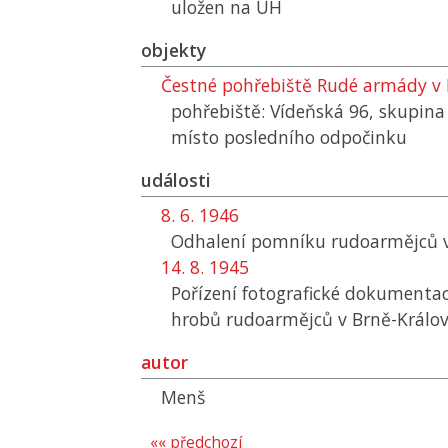
uložen na
ÚH
objekty
Čestné pohřebiště Rudé armády v
pohřebiště: Vídeňská 96, skupina
místo posledního odpočinku
události
8. 6. 1946
Odhalení pomníku rudoarmějců v 
14. 8. 1945
Pořízení fotografické dokumentac
hrobů rudoarmějců v Brně-Králov
autor
Menš
«« předchozí