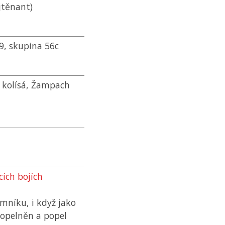
jtěnant)
9, skupina 56c
e kolísá, Žampach
ích bojích
níku, i když jako
opelněn a popel