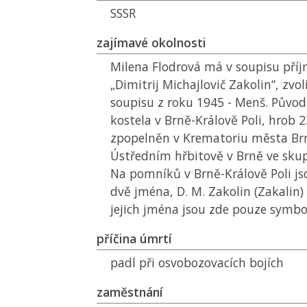
SSSR
zajímavé okolnosti
Milena Flodrová má v soupisu pří
„Dimitrij Michajlovič Zakolin“, zvo
soupisu z roku 1945 - Menš. Půvo
kostela v Brně-Králově Poli, hrob
zpopelněn v Krematoriu města Brn
Ústředním hřbitově v Brně ve skupi
Na pomníků v Brně-Králově Poli j
dvě jména, D. M. Zakolin (Zakalin) 
jejich jména jsou zde pouze symbol
příčina úmrtí
padl při osvobozovacích bojích
zaměstnání