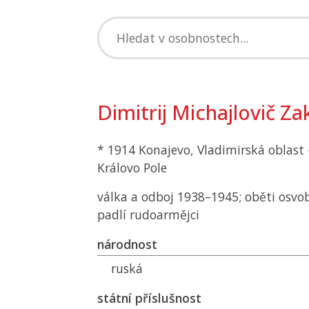
Dimitrij Michajlovič Zak
* 1914 Konajevo, Vladimirská oblast 
Královo Pole
válka a odboj 1938–1945; oběti osvo
padlí rudoarmějci
národnost
ruská
státní příslušnost