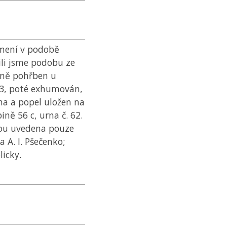
jmení v podobě
lili jsme podobu ze
dně pohřben u
 23, poté exhumován,
a a popel uložen na
ně 56 c, urna č. 62.
sou uvedena pouze
a A. I. Pšečenko;
icky.