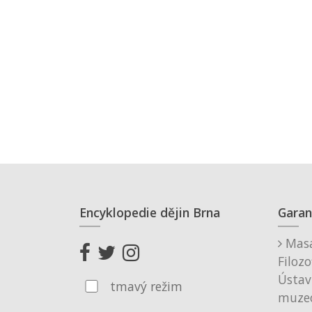
Encyklopedie dějin Brna
Garan
Masa
Filozo
Ústav
tmavý režim
muzeo