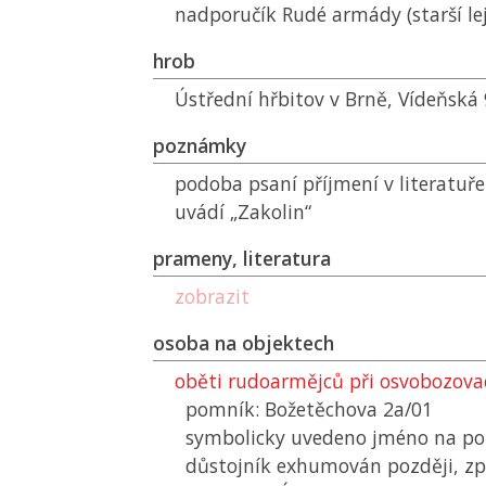
nadporučík Rudé armády (starší le
hrob
Ústřední hřbitov v Brně, Vídeňská 
poznámky
podoba psaní příjmení v literatuř
uvádí „Zakolin“
prameny, literatura
zobrazit
osoba na objektech
oběti rudoarmějců při osvobozovac
pomník: Božetěchova 2a/01
symbolicky uvedeno jméno na pom
důstojník exhumován později, zp