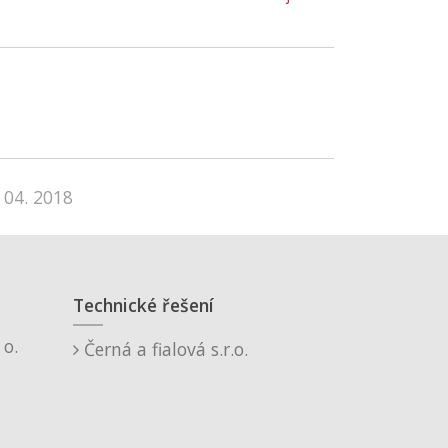
 04. 2018
Technické řešení
o.
Černá a fialová s.r.o.