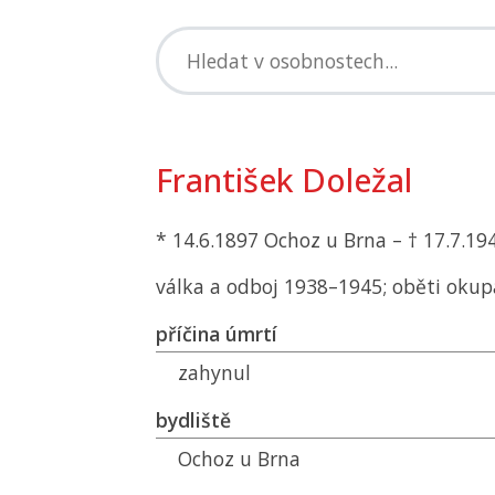
František Doležal
* 14.6.1897 Ochoz u Brna – † 17.7.1
válka a odboj 1938–1945; oběti okup
příčina úmrtí
zahynul
bydliště
Ochoz u Brna