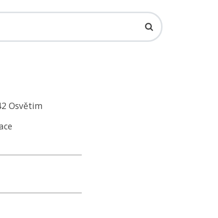
942 Osvětim
ace