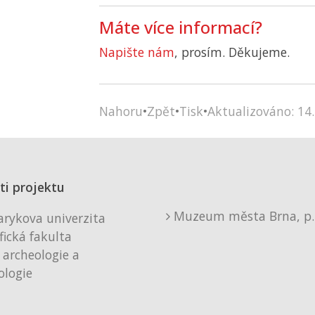
Máte více informací?
Napište nám
, prosím. Děkujeme.
Nahoru
•
Zpět
•
Tisk
•
Aktualizováno: 14.
ti projektu
Muzeum města Brna, p. 
rykova univerzita
fická fakulta
 archeologie a
logie