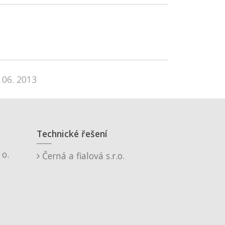
 06. 2013
Technické řešení
o.
Černá a fialová s.r.o.