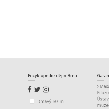
Encyklopedie dějin Brna
Garan
Masa
Filozo
Ústav
tmavý režim
muzeo