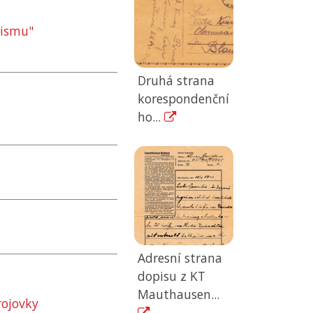
šismu"
Druhá strana
korespondenční
ho...
Adresní strana
dopisu z KT
Mauthausen...
ojovky