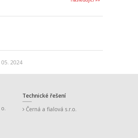
 05. 2024
Technické řešení
o.
Černá a fialová s.r.o.