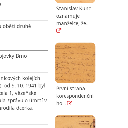
)
Stanislav Kunc
oznamuje
manželce, že...
u obětí druhé
ojovky Brno
nicových kolejích
, od 9. 10. 1941 byl
První strana
ela 1, vězeňské
korespondenční
ala zprávu o úmrtí v
ho...
rodila dcerka.