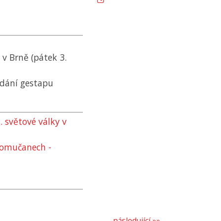
v Brně (pátek 3.
dání gestapu
 světové války v
lomučanech -
následující »»