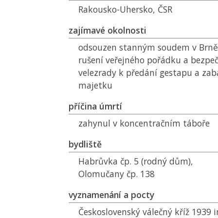
Rakousko-Uhersko,
ČSR
zajímavé okolnosti
odsouzen stanným soudem v Brně 
rušení veřejného pořádku a bezpeč
velezrady k předání gestapu a zab
majetku
příčina úmrtí
zahynul v koncentračním táboře
bydliště
Habrůvka čp. 5 (rodný dům),
Olomučany čp. 138
vyznamenání a pocty
Československý válečný kříž 1939 