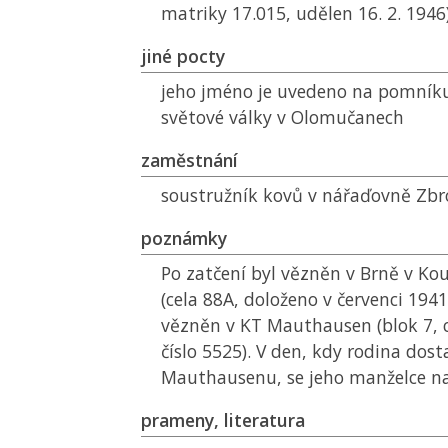
matriky 17.015, udělen 16. 2. 1946
jiné pocty
jeho jméno je uvedeno na pomník
světové války v Olomučanech
zaměstnání
soustružník kovů v nářaďovně Zbr
poznámky
Po zatčení byl vězněn v Brně v Kou
(cela 88A, doloženo v červenci 1941)
vězněn v
KT
Mauthausen (blok 7, c
číslo 5525). V den, kdy rodina dost
Mauthausenu, se jeho manželce na
prameny, literatura