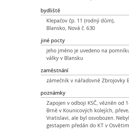
bydliště
Klepačov čp. 11 (rodný dům),
Blansko, Nová č. 630
jiné pocty
jeho jméno je uvedeno na pomníku
války v Blansku
zaměstnání
zámečník v nářaďovně Zbrojovky 
poznámky
Zapojen v odboji
KSČ
, vězněn od 14
Brně v Kounicových kolejích, přev
Vratislavi, ale byl osvobozen. Neb
gestapem předán do
KT
v Osvětimi