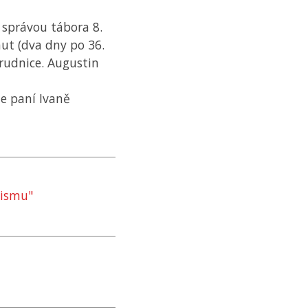
 správou tábora 8.
nut (dva dny po 36.
rudnice. Augustin
e paní Ivaně
šismu"