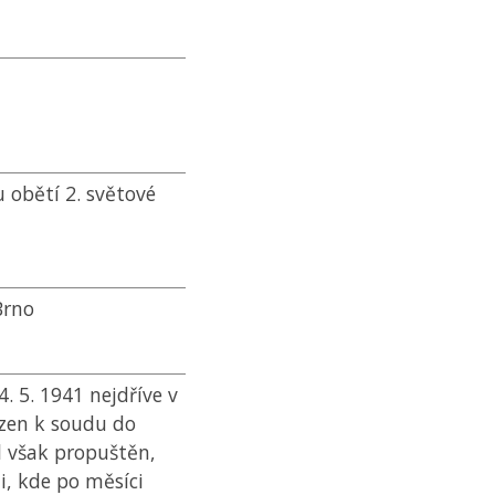
 obětí 2. světové
Brno
. 5. 1941 nejdříve v
ezen k soudu do
yl však propuštěn,
, kde po měsíci