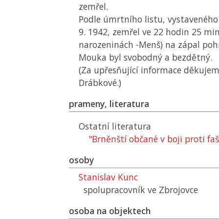
zemřel.
Podle úmrtního listu, vystaveného
9. 1942, zemřel ve 22 hodin 25 mi
narozeninách -Menš) na zápal poh
Mouka byl svobodný a bezdětný.
(Za upřesňující informace děkujem
Drábkové.)
prameny, literatura
Ostatní literatura
"Brněnští občané v boji proti fa
osoby
Stanislav Kunc
spolupracovník ve Zbrojovce
osoba na objektech