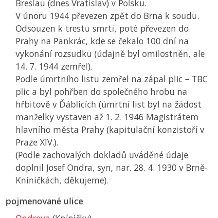
Breslau (dnes Vratislav) v Polsku.
V únoru 1944 převezen zpět do Brna k soudu.
Odsouzen k trestu smrti, poté převezen do
Prahy na Pankrác, kde se čekalo 100 dní na
vykonání rozsudku (údajně byl omilostněn, ale
14. 7. 1944 zemřel).
Podle úmrtního listu zemřel na zápal plic – TBC
plic a byl pohřben do společného hrobu na
hřbitově v Ďáblicích (úmrtní list byl na žádost
manželky vystaven až 1. 2. 1946 Magistrátem
hlavního města Prahy (kapitulační konzistoří v
Praze XIV.).
(Podle zachovalých dokladů uváděné údaje
doplnil Josef Ondra, syn, nar. 28. 4. 1930 v Brně-
Kníničkách, děkujeme).
pojmenované ulice