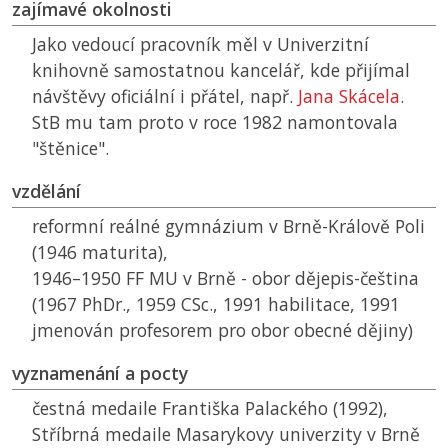
zajímavé okolnosti
Jako vedoucí pracovník měl v Univerzitní
knihovně samostatnou kancelář, kde přijímal
návštěvy oficiální i přátel, např.
Jana Skácela
.
StB mu tam proto v roce 1982 namontovala
"štěnice".
vzdělání
reformní reálné gymnázium v Brně-Králově Poli
(1946 maturita),
1946–1950
FF MU
v Brně - obor dějepis-čeština
(1967 PhDr., 1959 CSc., 1991 habilitace, 1991
jmenován profesorem pro obor obecné dějiny)
vyznamenání a pocty
čestná medaile Františka Palackého (1992),
Stříbrná medaile Masarykovy univerzity v Brně