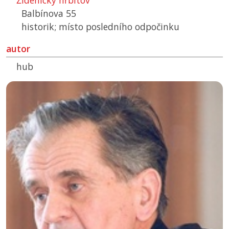
Židenický hřbitov
Balbínova 55
historik; místo posledního odpočinku
autor
hub