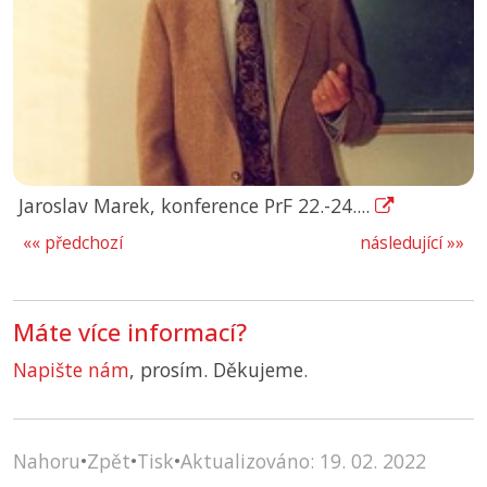
Jaroslav Marek, konference PrF 22.-24....
«« předchozí
následující »»
Máte více informací?
Napište nám
, prosím. Děkujeme.
Nahoru
•
Zpět
•
Tisk
•
Aktualizováno: 19. 02. 2022