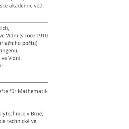
ské akademie věd.
ích,
e Vídni (v roce 1910
ariačního počtu),
tingenu,
 ve Vídni,
ni
efte für Mathematik
lytechnice v Brně,
le technické ve