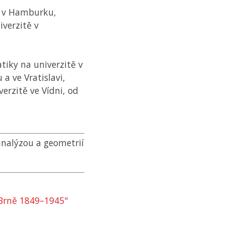
ě v Hamburku,
iverzitě v
iky na univerzitě v
a ve Vratislavi,
verzitě ve Vídni, od
nalýzou a geometrií
 Brně 1849–1945"