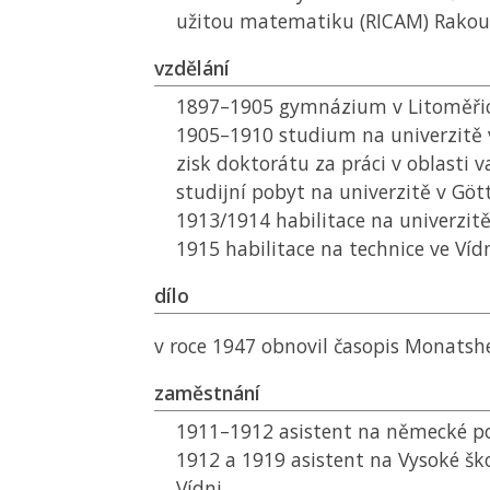
užitou matematiku (RICAM) Rakou
vzdělání
1897–1905 gymnázium v Litoměřic
1905–1910 studium na univerzitě v
zisk doktorátu za práci v oblasti v
studijní pobyt na univerzitě v Göt
1913/1914 habilitace na univerzitě
1915 habilitace na technice ve Víd
dílo
v roce 1947 obnovil časopis Monatsh
zaměstnání
1911–1912 asistent na německé po
1912 a 1919 asistent na Vysoké ško
Vídni,