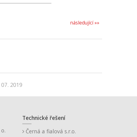
následující »»
 07. 2019
Technické řešení
o.
Černá a fialová s.r.o.