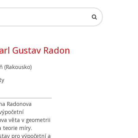
 Karl Gustav Radon
eň (Rakousko)
ty
éna Radonova
 výpočetní
ova věta v geometrii
teorie míry.
stav pro výpočetní a