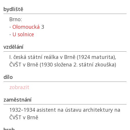
bydliště
Brno:
-
Olomoucká
3
-
U solnice
vzdělání
I. česká státní reálka v Brně (1924 maturita),
ČVŠT
v Brně (1930 složena 2. státní zkouška)
dílo
zobrazit
zaměstnání
1932–1934 asistent na ústavu architektury na
ČVŠT
v Brně
hrob