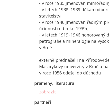
- v roce 1935 jmenován mimořád
- v letech 1938–1939 děkan odbor
stavitelství
- v roce 1946 jmenován řádným pr
účinností od roku 1939),
- v letech 1919–1946 honorovaný d
petrografie a mineralogie na Vyso
v Brně
externě přednášel i na Přírodověd
Masarykovy univerzity v Brně a n
v roce 1956 odešel do důchodu
prameny, literatura
zobrazit
partneři