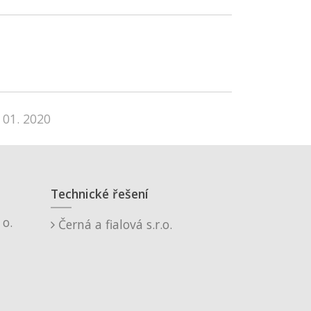
 01. 2020
Technické řešení
o.
Černá a fialová s.r.o.