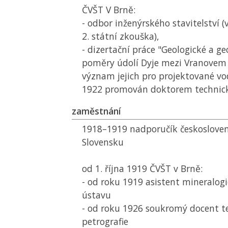
ČVŠT
V Brně:
- odbor inženýrského stavitelství (
2. státní zkouška),
- dizertační práce "Geologické a g
poměry údolí Dyje mezi Vranove
význam jejich pro projektované vod
1922 promován doktorem technick
zaměstnání
1918–1919 nadporučík českoslove
Slovensku
od 1. října 1919
ČVŠT
v Brně:
- od roku 1919 asistent mineralog
ústavu
- od roku 1926 soukromý docent te
petrografie