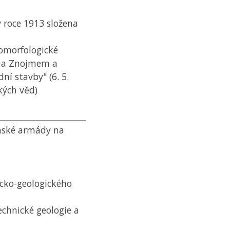
v roce 1913 složena
eomorfologické
m a Znojmem a
ní stavby" (6. 5.
ých věd)
nské armády na
icko-geologického
chnické geologie a