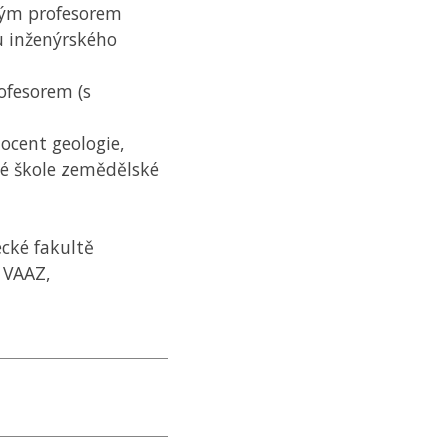
ným profesorem
u inženýrského
ofesorem (s
ocent geologie,
ké škole zemědělské
ecké fakultě
a
VAAZ
,