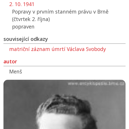
2. 10. 1941
Popravy v prvním stanném právu v Brně
(čtvrtek 2. října)
popraven
související odkazy
matriční záznam úmrtí Václava Svobody
autor
Menš