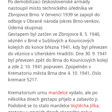
Po demobilizaci československé armády
nastoupil místo technického úředníka ve
Zbrojovce Brno. V červenci 1939 se zapojil do
odboje v Obraně národa (okres Brno-venkov,
Úderná skupina).
Gestapem byl zatčen ve Zbrojovce 8. 5. 1940,
vězněn v Brně v Sušilových a Kounicových
kolejích do konce března 1941, kdy byl převezen
do věznice v Uherském Hradišti. Dne 30. 9. 1941
byl převezen zpět do Brna do Kounicových kolejí
a zde 2. 10. 1941 popraven. Zpopelněn v
Krematoriu města Brna dne 4. 10. 1941, číslo
kremace 5217.
Krematorium urnu
manželce
vydalo, ale po
několika dnech gestapo přijelo a zabavilo ji.
Podobně se to stalo manželce
Vojtěcha Jílka
;