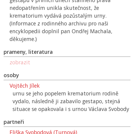
gestapu v prvních dnech stanného práva
nedopatřením unikla skutečnost, že
krematorium vydává pozůstalým urny.
(Informace z rodinného archivu pro naši
encyklopedii doplnil pan Ondřej Machala,
děkujeme.)
prameny, literatura
zobrazit
osoby
Vojtěch Jílek
urnu se jeho popelem krematorium rodině
vydalo, následně ji zabavilo gestapo, stejná
situace se opakovala i s urnou Václava Svobody
partneři
Eliška Svobodová (Turnová)