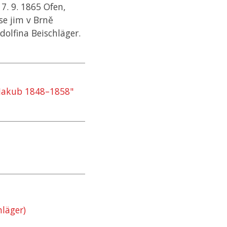
 7. 9. 1865 Ofen,
 se jim v Brně
olfina Beischläger.
 Jakub 1848–1858"
hläger)