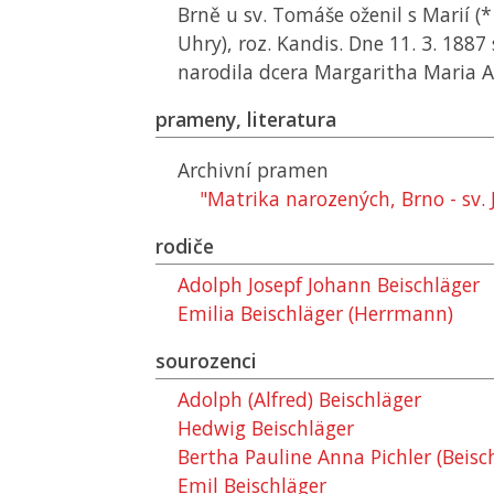
Brně u sv. Tomáše oženil s Marií (*
Uhry), roz. Kandis. Dne 11. 3. 1887
narodila dcera Margaritha Maria Ad
prameny, literatura
Archivní pramen
"Matrika narozených, Brno - sv.
rodiče
Adolph Josepf Johann Beischläger
Emilia Beischläger (Herrmann)
sourozenci
Adolph (Alfred) Beischläger
Hedwig Beischläger
Bertha Pauline Anna Pichler (Beisc
Emil Beischläger