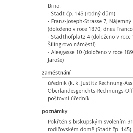
Brno:
- Stadt čp. 145 (rodný dům)
- Franz-Joseph-Strasse 7, Nájemný
(doloženo v roce 1870, dnes Franc
- Stadthofplatz 4 (doloženo v roce
Šilingrovo náměstí)
- Aleegasse 10 (doloženo v roce 189
Jaroše)
zaměstnání
úředník (k. k. Justitz Rechnung-Assi
Oberlandesgerichts-Rechnungs-Offiz
poštovní úředník
poznámky
Pokřtěn s biskupským svolením 31.
rodičovském domě (Stadt čp. 145). 