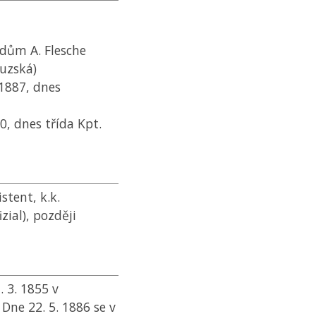
 dům A. Flesche
ouzská)
 1887, dnes
0, dnes třída Kpt.
stent, k.k.
ial), později
 3. 1855 v
Dne 22. 5. 1886 se v