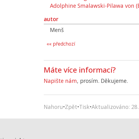
Adolphine Smalawski-Pilawa von (B
autor
Menš
«« předchozí
Máte více informací?
Napište nám
, prosím. Děkujeme.
Nahoru
•
Zpět
•
Tisk
•
Aktualizováno: 28.