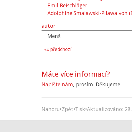
Emil Beischläger
Adolphine Smalawski-Pilawa von (B
autor
Menš
«« předchozí
Máte více informací?
Napište nám
, prosím. Děkujeme.
Nahoru
•
Zpět
•
Tisk
•
Aktualizováno: 28.