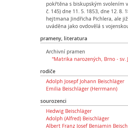
pokřtěna s biskupským svolením v
č. 145) dne 11. 5. 1853, dne 12. 8.
hejtmana Jindřicha Pichlera, ale ji
uváděna jako ovdovělá s vojensko
prameny, literatura
Archivní pramen
"Matrika narozených, Brno - sv.
rodiče
Adolph Josepf Johann Beischläger
Emilia Beischläger (Herrmann)
sourozenci
Hedwig Beischläger
Adolph (Alfred) Beischläger
Albert Franz Josef Benjamin Beisch