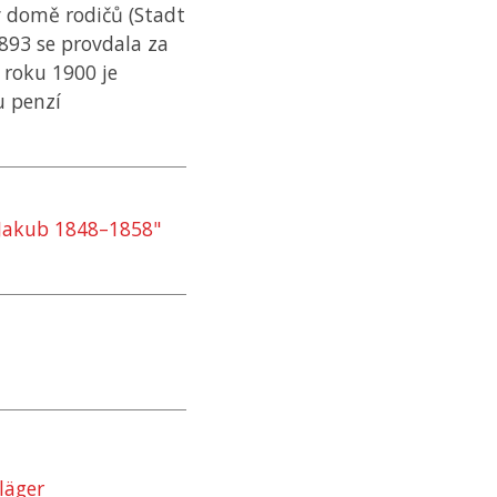
 domě rodičů (Stadt
 1893 se provdala za
ž roku 1900 je
u penzí
 Jakub 1848–1858"
läger