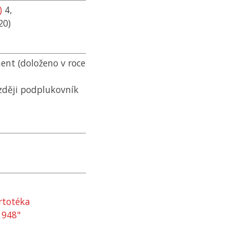
)
4,
20)
ment (doloženo v roce
ozději podplukovník
rtotéka
1948"