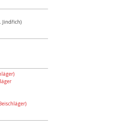
 Jindřich)
hläger)
läger
eischläger)