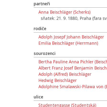
partneři
Anna Beischläger (Scherks)
sňatek: 21. 9. 1880, Praha (fara sv.
rodiče
Adolph Josepf Johann Beischläger
Emilia Beischläger (Herrmann)
sourozenci
Bertha Pauline Anna Pichler (Beisc
Albert Franz Josef Benjamin Beisch
Adolph (Alfred) Beischläger
Hedwig Beischläger
Adolphine Smalawski-Pilawa von (B
ulice
Studentengasse (Studentská)