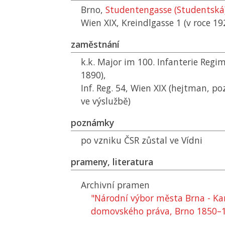
Brno,
Studentengasse (Studentská
Wien XIX, Kreindlgasse 1 (v roce 19
zaměstnání
k.k. Major im 100. Infanterie Regi
1890),
Inf. Reg. 54, Wien XIX (hejtman, p
ve výslužbě)
poznámky
po vzniku
ČSR
zůstal ve Vídni
prameny, literatura
Archivní pramen
"Národní výbor města Brna - Ka
domovského práva, Brno 1850–