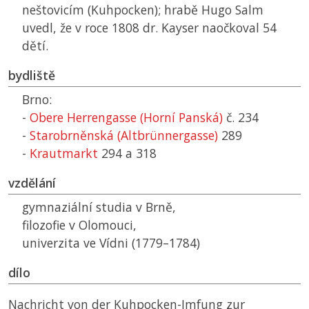
neštovicím (Kuhpocken); hrabě Hugo Salm
uvedl, že v roce 1808 dr. Kayser naočkoval 54
dětí.
bydliště
Brno:
-
Obere Herrengasse (Horní Panská)
č. 234
-
Starobrněnská (Altbrünnergasse)
289
-
Krautmarkt
294 a 318
vzdělání
gymnaziální studia v Brně,
filozofie v Olomouci,
univerzita ve Vídni (1779–1784)
dílo
Nachricht von der Kuhpocken-Imfung zur