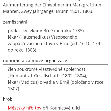
Aufmunterung der Einwohner im Markgrafthum
Mähren. Zwey Jahrgänge, Brünn 1801, 1803.
zaměstnání
praktický lékař v Brně (od roku 1785),
lékař (Hausmedikus) Všeobecného
zaopatřovacího ústavu v Brně (od 23. 10. 1792
do roku 1808)
odborné a zájmové organizace
člen soukromé vlastivědné společnosti
„Humanität-Gesellschaft“ (1802–1804),
lékař (Medicus) divadla v Brně (doloženo v roce
1807)
hrob
Městský hřbitov
při Kounicově ulici