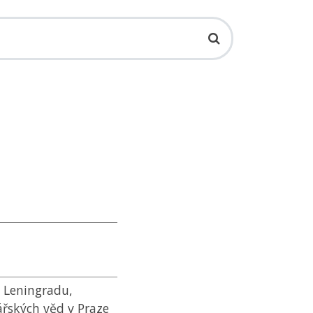
v Leningradu,
ářských věd v Praze