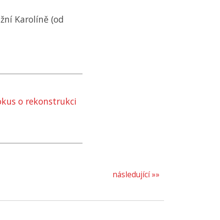
ižní Karolíně (od
okus o rekonstrukci
následující »»