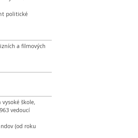
t politické
izních a filmových
 vysoké škole,
1963 vedoucí
andov (od roku