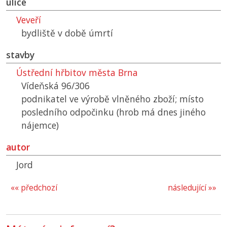
ulice
Veveří
bydliště v době úmrtí
stavby
Ústřední hřbitov města Brna
Vídeňská 96/306
podnikatel ve výrobě vlněného zboží; místo
posledního odpočinku (hrob má dnes jiného
nájemce)
autor
Jord
«« předchozí
následující »»