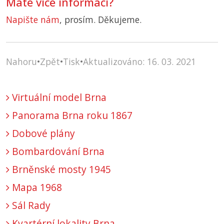
Máte více informací?
Napište nám
, prosím. Děkujeme.
Nahoru
•
Zpět
•
Tisk
•
Aktualizováno: 16. 03. 2021
Virtuální model Brna
Panorama Brna roku 1867
Dobové plány
Bombardování Brna
Brněnské mosty 1945
Mapa 1968
Sál Rady
Kvartérní lokality Brna