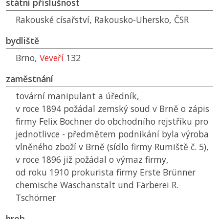
státní příslušnost
Rakouské císařství, Rakousko-Uhersko,
ČSR
bydliště
Brno,
Veveří
132
zaměstnání
tovární manipulant a úředník,
v roce 1894 požádal zemský soud v Brně o zápis
firmy Felix Bochner do obchodního rejstříku pro
jednotlivce - předmětem podnikání byla výroba
vlněného zboží v Brně (sídlo firmy Rumiště č. 5),
v roce 1896 již požádal o výmaz firmy,
od roku 1910 prokurista firmy Erste Brünner
chemische Waschanstalt und Färberei R.
Tschörner
hrob