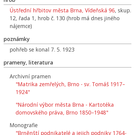
Ústřední hřbitov města Brna, Vídeňská 96
, skup.
12, řada 1, hrob č. 130 (hrob má dnes jiného
nájemce)
poznámky
pohřeb se konal 7. 5. 1923
prameny, literatura
Archivní pramen
"Matrika zemřelých, Brno - sv. Tomáš 1917–
1924"
"Národní výbor města Brna - Kartotéka
domovského práva, Brno 1850–1948"
Monografie
"Brněnští podnikatelé a jejich podniky 1764-