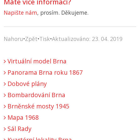
Máte více informací?
Napište nám
, prosím. Děkujeme.
Nahoru
•
Zpět
•
Tisk
•
Aktualizováno: 23. 04. 2019
Virtuální model Brna
Panorama Brna roku 1867
Dobové plány
Bombardování Brna
Brněnské mosty 1945
Mapa 1968
Sál Rady
Kvartérní lokality Brna