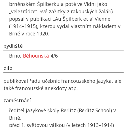
brněnském Špilberku a poté ve Vídni jako
„velezrádce“. Své zážitky z rakouských žalářů
popsal v publikaci „Au Špilberk et a’ Vienne
(1914–1915), kterou vydal vlastním nákladem v
Brně v roce 1920.
bydliště
Brno,
Běhounská
4/6
dílo
publikoval řadu učebnic francouzského jazyka, ale
také francouzské anekdoty atp.
zaměstnání
ředitel jazykové školy Berlitz (Berlitz School) v
Brně,
před 1. světovou válkou (v letech 1913–1914)