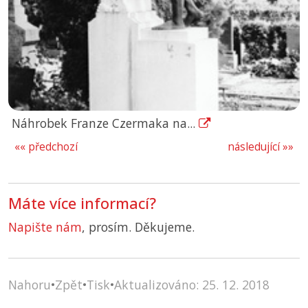
Náhrobek Franze Czermaka na...
«« předchozí
následující »»
Máte více informací?
Napište nám
, prosím. Děkujeme.
Nahoru
•
Zpět
•
Tisk
•
Aktualizováno: 25. 12. 2018