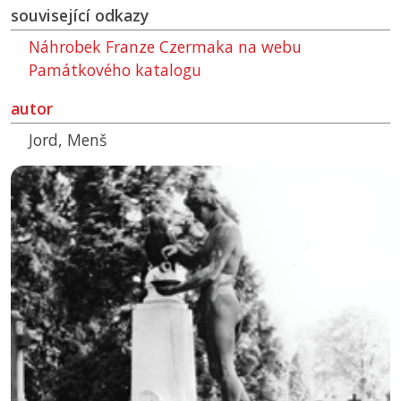
související odkazy
Náhrobek Franze Czermaka na webu
Památkového katalogu
autor
Jord, Menš