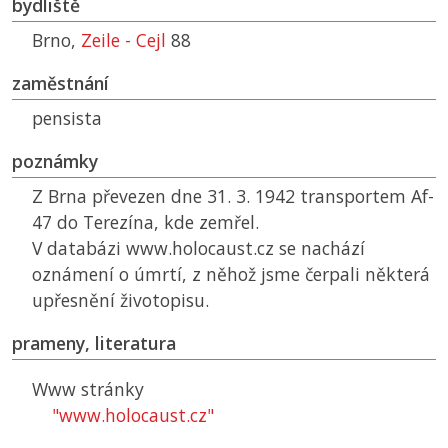
bydliště
Brno,
Zeile - Cejl
88
zaměstnání
pensista
poznámky
Z Brna převezen dne 31. 3. 1942 transportem Af-
47 do Terezína, kde zemřel.
V databázi www.holocaust.cz se nachází
oznámení o úmrtí, z něhož jsme čerpali některá
upřesnění životopisu.
prameny, literatura
Www stránky
"www.holocaust.cz"