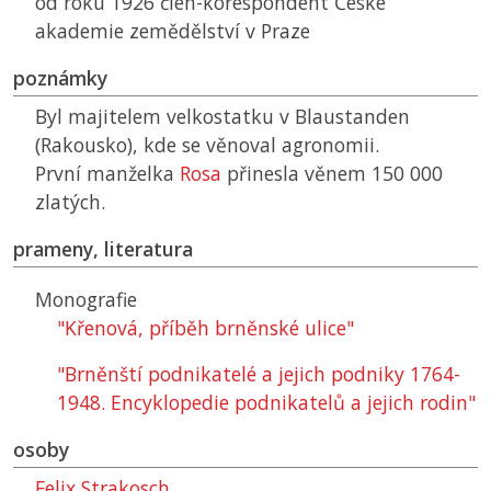
od roku 1926 člen-korespondent České
akademie zemědělství v Praze
poznámky
Byl majitelem velkostatku v Blaustanden
(Rakousko), kde se věnoval agronomii.
První manželka
Rosa
přinesla věnem 150 000
zlatých.
prameny, literatura
Monografie
"Křenová, příběh brněnské ulice"
"Brněnští podnikatelé a jejich podniky 1764-
1948. Encyklopedie podnikatelů a jejich rodin"
osoby
Felix Strakosch