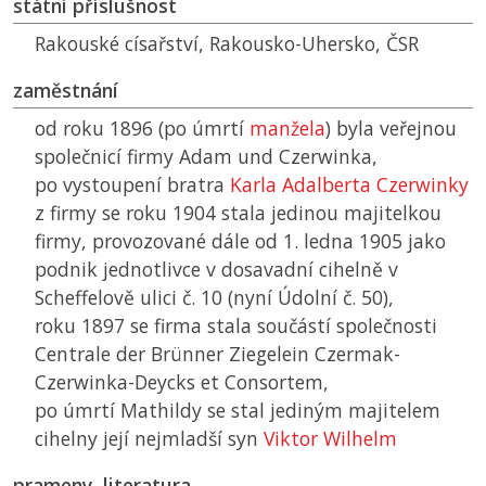
státní příslušnost
Rakouské císařství, Rakousko-Uhersko,
ČSR
zaměstnání
od roku 1896 (po úmrtí
manžela
) byla veřejnou
společnicí firmy Adam und Czerwinka,
po vystoupení bratra
Karla Adalberta Czerwinky
z firmy se roku 1904 stala jedinou majitelkou
firmy, provozované dále od 1. ledna 1905 jako
podnik jednotlivce v dosavadní cihelně v
Scheffelově ulici č. 10 (nyní Údolní č. 50),
roku 1897 se firma stala součástí společnosti
Centrale der Brünner Ziegelein Czermak-
Czerwinka-Deycks et Consortem,
po úmrtí Mathildy se stal jediným majitelem
cihelny její nejmladší syn
Viktor Wilhelm
prameny, literatura