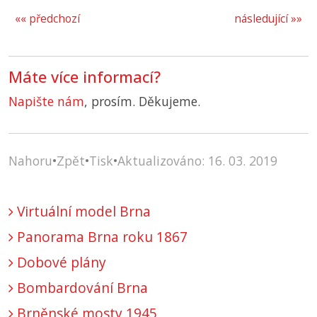
«« předchozí
následující »»
Máte více informací?
Napište nám
, prosím. Děkujeme.
Nahoru
•
Zpět
•
Tisk
•
Aktualizováno: 16. 03. 2019
Virtuální model Brna
Panorama Brna roku 1867
Dobové plány
Bombardování Brna
Brněnské mosty 1945