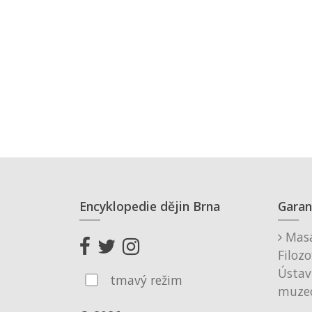
Encyklopedie dějin Brna
Garan
Masa
Filozo
Ústav
tmavý režim
muzeo