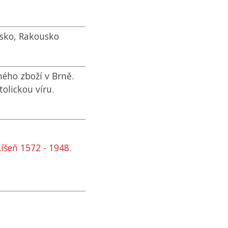
rsko, Rakousko
ého zboží v Brně.
olickou víru.
íšeň 1572 - 1948.