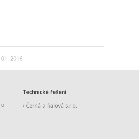
 01. 2016
Technické řešení
o.
Černá a fialová s.r.o.