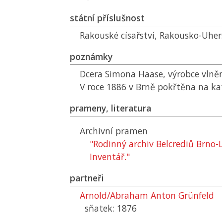
státní příslušnost
Rakouské císařství, Rakousko-Uhe
poznámky
Dcera Simona Haase, výrobce vlněn
V roce 1886 v Brně pokřtěna na kat
prameny, literatura
Archivní pramen
"Rodinný archiv Belcrediů Brno-L
Inventář."
partneři
Arnold/Abraham Anton Grünfeld
sňatek: 1876