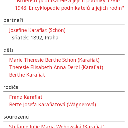
"Brněnští podnikatelé a jejich podniky 1764-
1948. Encyklopedie podnikatelů a jejich rodin"
partneři
Josefine Karafiat (Schön)
sňatek: 1892, Praha
děti
Marie Theresie Berthe Schön (Karafiat)
Theresie Elisabeth Anna Derbl (Karafiat)
Berthe Karafiat
rodiče
Franz Karafiat
Berte Josefa Karafiatová (Wägnerová)
sourozenci
Stefanie Julie Maria Wehowská (Karafiat)