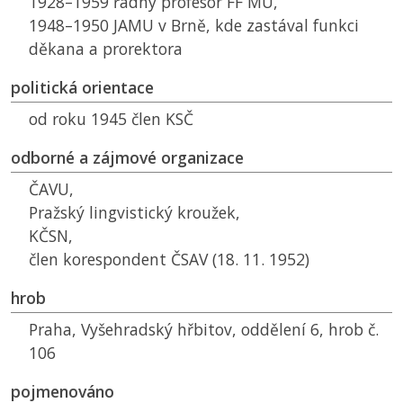
1928–1959 řádný profesor
FF MU
,
1948–1950
JAMU
v Brně, kde zastával funkci
děkana a prorektora
politická orientace
od roku 1945 člen
KSČ
odborné a zájmové organizace
ČAVU
,
Pražský lingvistický kroužek,
KČSN
,
člen korespondent
ČSAV
(18. 11. 1952)
hrob
Praha, Vyšehradský hřbitov, oddělení 6, hrob č.
106
pojmenováno