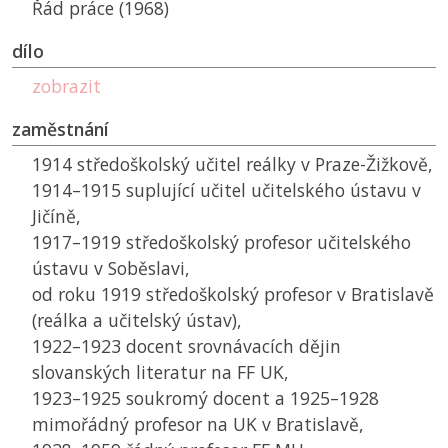
Řád práce (1968)
dílo
zobrazit
zaměstnání
1914 středoškolský učitel reálky v Praze-Žižkově,
1914–1915 suplující učitel učitelského ústavu v
Jičíně,
1917–1919 středoškolský profesor učitelského
ústavu v Soběslavi,
od roku 1919 středoškolský profesor v Bratislavě
(reálka a učitelský ústav),
1922–1923 docent srovnávacích dějin
slovanských literatur na
FF UK
,
1923–1925 soukromý docent a 1925–1928
mimořádný profesor na
UK
v Bratislavě,