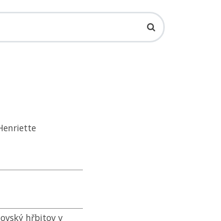
Henriette
dovský hřbitov v