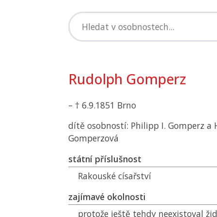
Rudolph Gomperz
– † 6.9.1851 Brno
dítě osobností: Philipp I. Gomperz a 
Gomperzová
státní příslušnost
Rakouské císařství
zajímavé okolnosti
protože ještě tehdy neexistoval ži