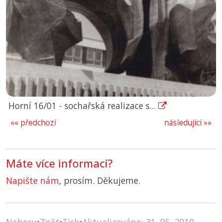
Horní 16/01 - sochařská realizace s...
«« předchozí
následující »»
Máte více informací?
Napište nám
, prosím. Děkujeme.