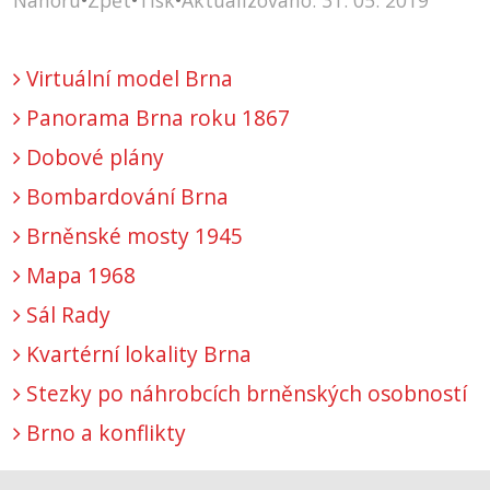
Nahoru
•
Zpět
•
Tisk
•
Aktualizováno: 31. 05. 2019
Virtuální model Brna
Panorama Brna roku 1867
Dobové plány
Bombardování Brna
Brněnské mosty 1945
Mapa 1968
Sál Rady
Kvartérní lokality Brna
Stezky po náhrobcích brněnských osobností
Brno a konflikty