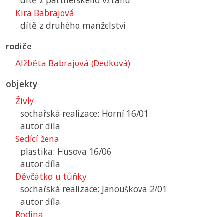
dítě z partnerského vztahu
Kira Babrajová
dítě z druhého manželství
rodiče
Alžběta Babrajová (Dedková)
objekty
Živly
sochařská realizace: Horní 16/01
autor díla
Sedící žena
plastika: Husova 16/06
autor díla
Děvčátko u tůňky
sochařská realizace: Janouškova 2/01
autor díla
Rodina