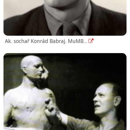
Ak. sochař Konrád Babraj. MuMB...