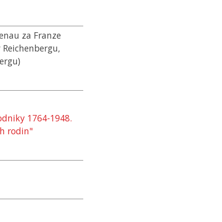
henau za Franze
v Reichenbergu,
ergu)
podniky 1764-1948.
h rodin"