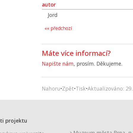
autor
Jord
«« předchozí
Máte více informací?
Napište nám
, prosím. Děkujeme.
Nahoru
•
Zpět
•
Tisk
•
Aktualizováno: 29.
ti projektu
Muzeum města Brna, p. 