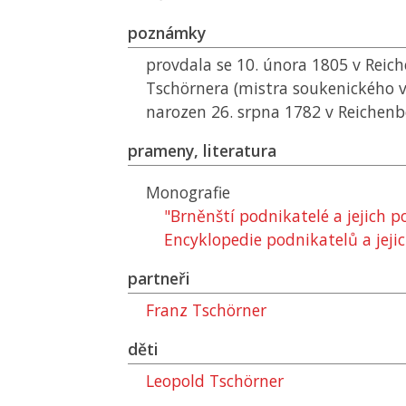
poznámky
provdala se 10. února 1805 v Reic
Tschörnera (mistra soukenického 
narozen 26. srpna 1782 v Reichenb
prameny, literatura
Monografie
"Brněnští podnikatelé a jejich 
Encyklopedie podnikatelů a jejic
partneři
Franz Tschörner
děti
Leopold Tschörner