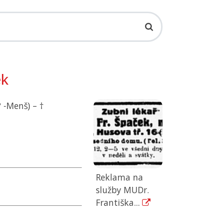
ek
 -Menš) – †
Reklama na
služby MUDr.
Františka...