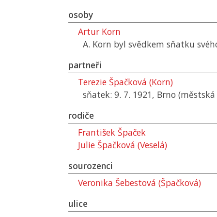
osoby
Artur Korn
A. Korn byl svědkem sňatku svého
partneři
Terezie Špačková (Korn)
sňatek: 9. 7. 1921, Brno (městská
rodiče
František Špaček
Julie Špačková (Veselá)
sourozenci
Veronika Šebestová (Špačková)
ulice