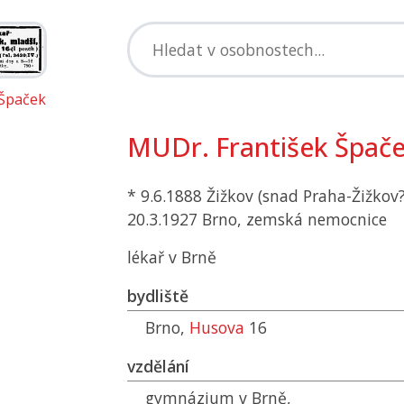
 Špaček
MUDr. František Špač
* 9.6.1888 Žižkov (snad Praha-Žižkov?
20.3.1927 Brno, zemská nemocnice
lékař v Brně
bydliště
Brno,
Husova
16
vzdělání
gymnázium v Brně,