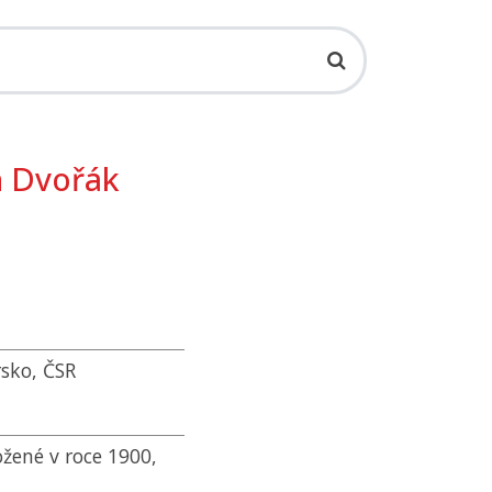
h Dvořák
rsko,
ČSR
ožené v roce 1900,