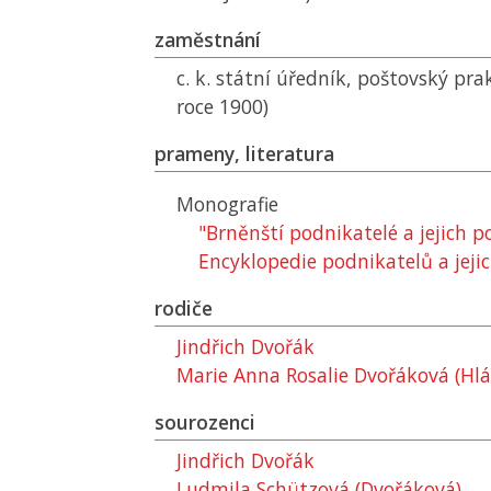
zaměstnání
c. k. státní úředník, poštovský pra
roce 1900)
prameny, literatura
Monografie
"Brněnští podnikatelé a jejich 
Encyklopedie podnikatelů a jejic
rodiče
Jindřich Dvořák
Marie Anna Rosalie Dvořáková (Hl
sourozenci
Jindřich Dvořák
Ludmila Schützová (Dvořáková)