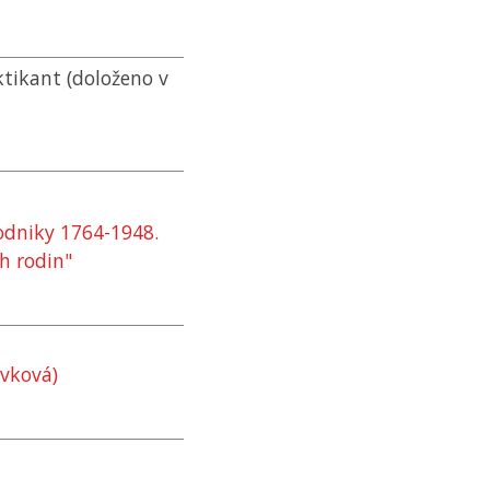
ktikant (doloženo v
podniky 1764-1948.
h rodin"
ávková)