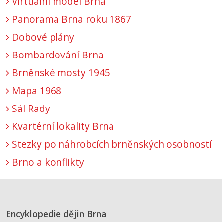
Virtuální model Brna
Panorama Brna roku 1867
Dobové plány
Bombardování Brna
Brněnské mosty 1945
Mapa 1968
Sál Rady
Kvartérní lokality Brna
Stezky po náhrobcích brněnských osobností
Brno a konflikty
Encyklopedie dějin Brna