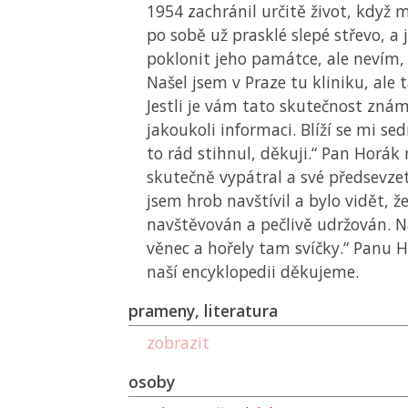
1954 zachránil určitě život, když m
po sobě už prasklé slepé střevo, a 
poklonit jeho památce, ale nevím,
Našel jsem v Praze tu kliniku, ale t
Jestli je vám tato skutečnost zná
jakoukoli informaci. Blíží se mi s
to rád stihnul, děkuji.“ Pan Horák
skutečně vypátral a své předsevzetí
jsem hrob navštívil a bylo vidět, že
navštěvován a pečlivě udržován. Na
věnec a hořely tam svíčky.“ Panu 
naší encyklopedii děkujeme.
prameny, literatura
zobrazit
osoby