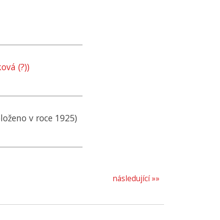
vá (?))
oloženo v roce 1925)
následující »»