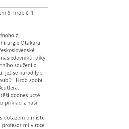
ní 6, hrob č. 1
ednoho z
chirurgie Otakara
československé
 následovníků, díky
otního soužení o
i, jež se narodily s
oubů“. Hrob zdobí
Beutlera.
 těší dodnes úctě
cí příklad z naší
l s dotazem o místu
 profesor mi v roce