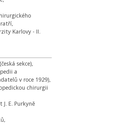
hirurgického
atří,
ty Karlovy - II.
česká sekce),
pedii a
adatelů v roce 1929),
opedickou chirurgii
 J. E. Purkyně
ků,