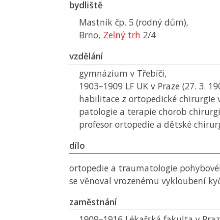
bydliště
Mastník čp. 5 (rodný dům),
Brno,
Zelný trh
2/4
vzdělání
gymnázium v Třebíči,
1903–1909
LF UK
v Praze (27. 3. 1
habilitace z ortopedické chirurgie 
patologie a terapie chorob chirurg
profesor ortopedie a dětské chirurg
dílo
ortopedie a traumatologie pohybové
se věnoval vrozenému vykloubení ky
zaměstnání
1909–1916 Lékařská fakulta v Praz