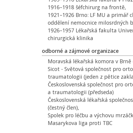
1916–1918 šéfchirurg na frontě,
1921–1926 Brno:
LF MU
a primář c
oddělení nemocnice milosrdných br
1926–1957 Lékařská fakulta Univerzi
chirurgická klinika
odborné a zájmové organizace
Moravská lékařská komora v Brně (
Sicot - Světová společnost pro orto
traumatologii (jeden z pětice zakl
Československá společnost pro ort
a traumatologii (předseda)
Československá lékařská společnost
(čestný člen),
Spolek pro léčbu a výchovu mrzáč
Masarykova liga proti TBC