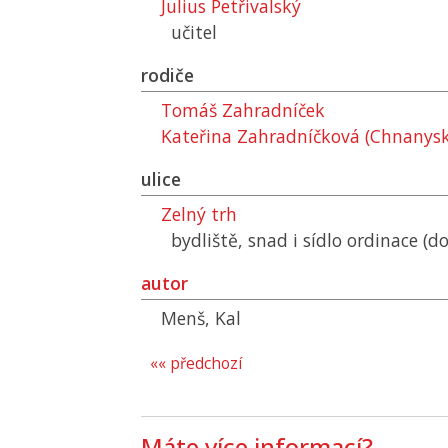
Julius Petřivalský
učitel
rodiče
Tomáš Zahradníček
Kateřina Zahradníčková (Chnanysko
ulice
Zelný trh
bydliště, snad i sídlo ordinace (d
autor
Menš, Kal
«« předchozí
Máte více informací?