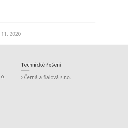
 11. 2020
Technické řešení
o.
Černá a fialová s.r.o.