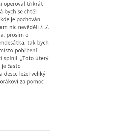
i operoval třikrát
já bych se chtěl
 kde je pochován.
am nic nevěděli /.../.
ma, prosím o
edmdesátka, tak bych
 místo pohřbení
 splnil. „Toto úterý
 je často
 desce ležel veliký
Horákovi za pomoc