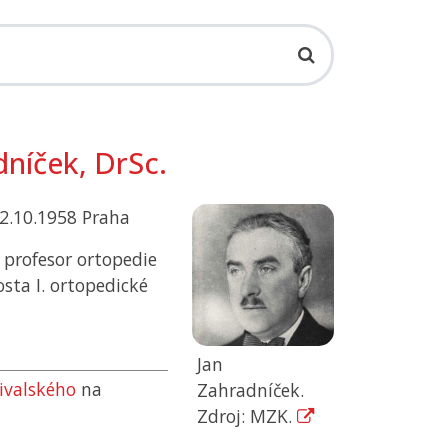
níček, DrSc.
12.10.1958 Praha
 profesor ortopedie
sta I. ortopedické
Jan
řivalského
na
Zahradníček.
Zdroj: MZK.