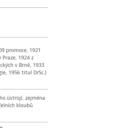
909 promoce, 1921
v Praze, 1924 z
ických v Brně, 1933
ie, 1956 titul DrSc.)
ho ústrojí, zejména
čelních kloubů
e,