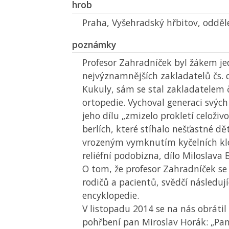
hrob
Praha, Vyšehradský hřbitov, odděle
poznámky
Profesor Zahradníček byl žákem j
nejvýznamnějších zakladatelů čs. 
Kukuly, sám se stal zakladatelem 
ortopedie. Vychoval generaci svých
jeho dílu „zmizelo prokletí celoživ
berlích, které stíhalo nešťastné dět
vrozeným vymknutím kyčelních kl
reliéfní podobizna, dílo Miloslava 
O tom, že profesor Zahradníček se
rodičů a pacientů, svědčí následují
encyklopedie.
V listopadu 2014 se na nás obráti
pohřbení pan Miroslav Horák: „Pan