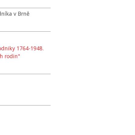
dníka v Brně
podniky 1764-1948.
h rodin"