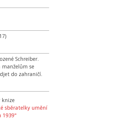
17)
ozené Schreiber.
 a manželům se
djet do zahraničí.
 knize
ké sběratelky umění
m 1939"