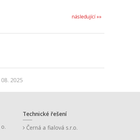
následující »»
 08. 2025
Technické řešení
o.
Černá a fialová s.r.o.