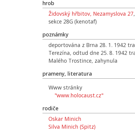
hrob
Židovský hřbitov, Nezamyslova 27
sekce 28G (kenotaf)
poznámky
deportována z Brna 28. 1. 1942 t
Terezína, odtud dne 25. 8. 1942 t
Malého Trostince, zahynula
prameny, literatura
Www stránky
"www.holocaust.cz"
rodiče
Oskar Minich
Silva Minich (Spitz)