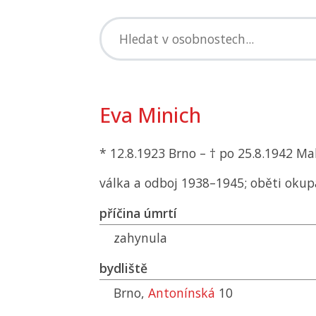
Eva Minich
* 12.8.1923 Brno – † po 25.8.1942 Ma
válka a odboj 1938–1945; oběti okup
příčina úmrtí
zahynula
bydliště
Brno,
Antonínská
10