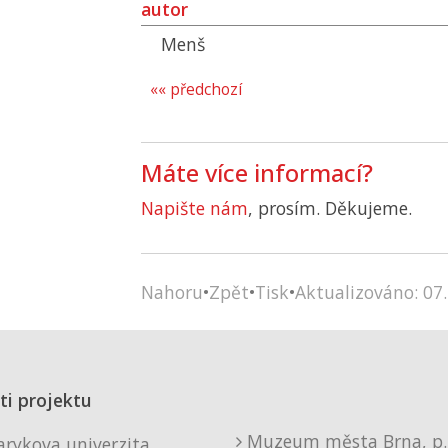
autor
Menš
«« předchozí
Máte více informací?
Napište nám
, prosím. Děkujeme.
Nahoru
•
Zpět
•
Tisk
•
Aktualizováno: 07.
ti projektu
Muzeum města Brna, p. 
rykova univerzita