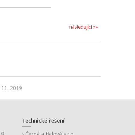
následující »»
 11. 2019
Technické řešení
o.
Černá a fialová s.r.o.