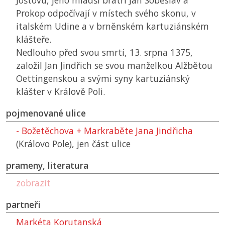
Joštovu, jeho mladší bratři Jan Soběslav a
Prokop odpočívají v místech svého skonu, v
italském Udine a v brněnském kartuziánském
klášteře.
Nedlouho před svou smrtí, 13. srpna 1375,
založil Jan Jindřich se svou manželkou Alžbětou
Oettingenskou a svými syny kartuziánský
klášter v Králově Poli.
pojmenované ulice
- Božetěchova + Markraběte Jana Jindřicha
(Královo Pole),
jen část ulice
prameny, literatura
zobrazit
partneři
Markéta Korutanská