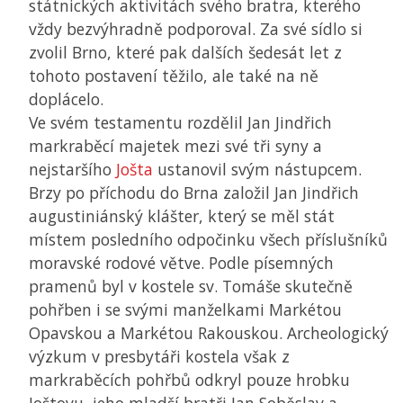
státnických aktivitách svého bratra, kterého
vždy bezvýhradně podporoval. Za své sídlo si
zvolil Brno, které pak dalších šedesát let z
tohoto postavení těžilo, ale také na ně
doplácelo.
Ve svém testamentu rozdělil Jan Jindřich
markraběcí majetek mezi své tři syny a
nejstaršího
Jošta
ustanovil svým nástupcem.
Brzy po příchodu do Brna založil Jan Jindřich
augustiniánský klášter, který se měl stát
místem posledního odpočinku všech příslušníků
moravské rodové větve. Podle písemných
pramenů byl v kostele sv. Tomáše skutečně
pohřben i se svými manželkami Markétou
Opavskou a Markétou Rakouskou. Archeologický
výzkum v presbytáři kostela však z
markraběcích pohřbů odkryl pouze hrobku