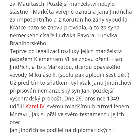
zv. Maultasch. Pozdější manželství nebylo
šťastné - Markéta veřejně označila Jana Jindřicha
za impotentního a z Korutan ho záhy vypudila.
Krátce nato se znovu provdala, a to za syna
německého císaře Ludvíka Bavora, Ludvíka
Braniborského.
Teprve po legalizaci rozluky jejich manželství
papežem Klementem VI. se znovu oženil i Jan
Jindřich, a to s Markétou, dcerou opavského
vévody Mikuláše II. (spolu pak zplodili šest dětí).
Už před tímto sňatkem byl však Janu Jindřichovi
připisován nemanželský syn Jan, pozdější
vyšehradský probošt. Dne 26. prosince 1349
udělil
Karel IV.
svému mladšímu bratrovi lénem
Moravu, jak si přál ve svém testamentu jejich
otec.
Jan Jindřich se podílel na diplomatických i