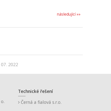
následující »»
 07. 2022
Technické řešení
o.
Černá a fialová s.r.o.