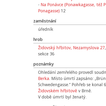
-
Na Ponávce (Ponawkagasse, též 
Ponagasse)
12
zaměstnání
úředník
hrob
Židovský hřbitov, Nezamyslova 27
sekce 36
poznámky
Ohledání zemřelého provedl soudní
Berka
. Místo úmrtí zapsáno: „Brün
Schwedengasse.“ Pohřeb se konal 6
Židovském hřbitově
v Brně.
V době úmrtí byl ženatý.