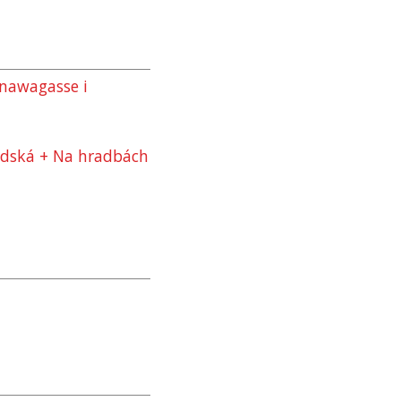
nawagasse i
édská + Na hradbách