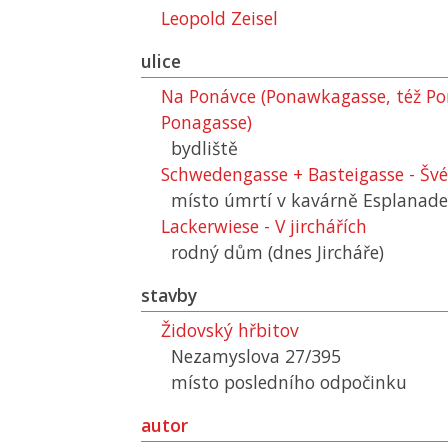
Leopold Zeisel
ulice
Na Ponávce (Ponawkagasse, též Po
Ponagasse)
bydliště
Schwedengasse + Basteigasse - Šv
místo úmrtí v kavárně Esplanade
Lackerwiese - V jirchářích
rodný dům (dnes Jircháře)
stavby
Židovský hřbitov
Nezamyslova 27/395
místo posledního odpočinku
autor