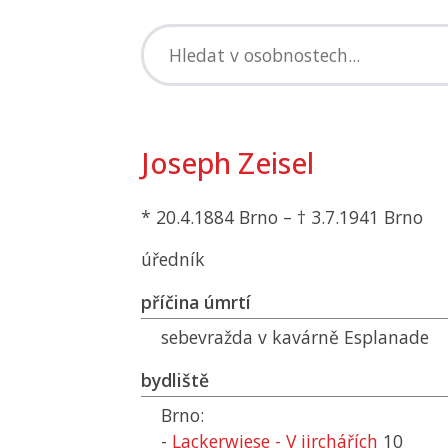
Joseph Zeisel
* 20.4.1884 Brno – † 3.7.1941 Brno
úředník
příčina úmrtí
sebevražda v kavárně Esplanade
bydliště
Brno:
-
Lackerwiese - V jirchářích
10