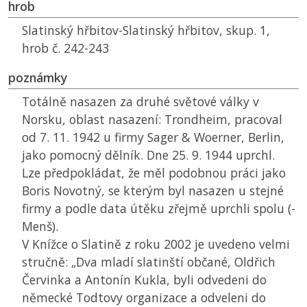
hrob
Slatinský hřbitov-Slatinský hřbitov, skup. 1,
hrob č. 242-243
poznámky
Totálně nasazen za druhé světové války v
Norsku, oblast nasazení: Trondheim, pracoval
od 7. 11. 1942 u firmy Sager & Woerner, Berlin,
jako pomocný dělník. Dne 25. 9. 1944 uprchl.
Lze předpokládat, že měl podobnou práci jako
Boris Novotný, se kterým byl nasazen u stejné
firmy a podle data útěku zřejmě uprchli spolu (-
Menš).
V Knížce o Slatině z roku 2002 je uvedeno velmi
stručně: „Dva mladí slatinští občané, Oldřich
Červinka a Antonín Kukla, byli odvedeni do
německé Todtovy organizace a odveleni do