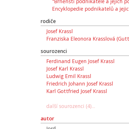
"Brněnští podnikatelé a jejich 
Encyklopedie podnikatelů a jejic
rodiče
Josef Krassl
Franziska Eleonora Krasslová (Gut
sourozenci
Ferdinand Eugen Josef Krassl
Josef Karl Krassl
Ludwig Emil Krassl
Friedrich Johann Josef Krassl
Karl Gottfried Josef Krassl
další sourozenci (4)...
autor
Jord