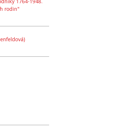
podniky 1764-1948.
h rodin"
tenfeldová)