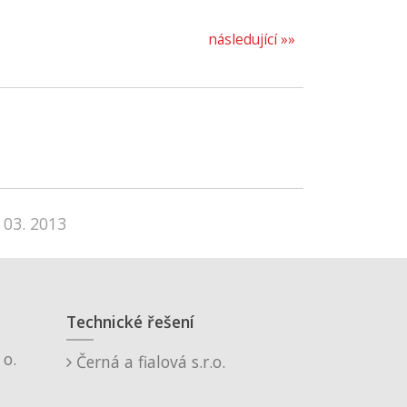
následující »»
 03. 2013
Technické řešení
o.
Černá a fialová s.r.o.